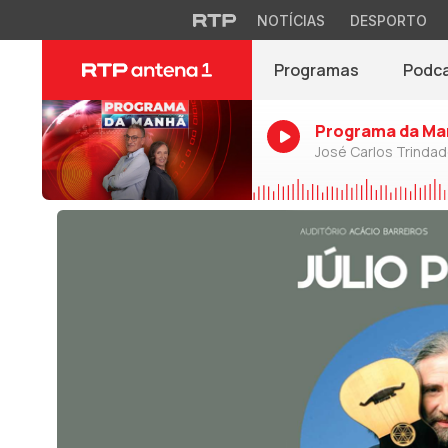
NOTÍCIAS
DESPORTO
Programas
Podc
Programa da Ma
José Carlos Trinda