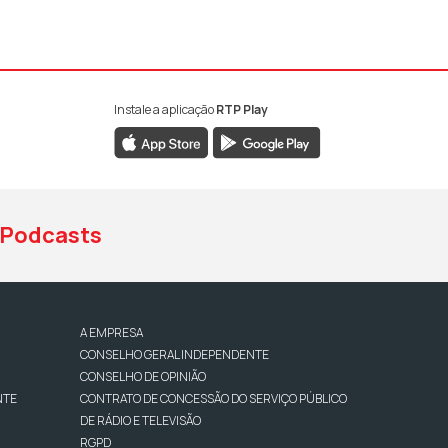
Instale a aplicação
RTP Play
book da RTP Antena 1
nstagram da RTP Antena 1
ao YouTube da RTP Antena 1
Podcasts
A EMPRESA
CONSELHO GERAL INDEPENDENTE
CONSELHO DE OPINIÃO
NTE
CONTRATO DE CONCESSÃO DO SERVIÇO PÚBLICO
DE RÁDIO E TELEVISÃO
RGPD