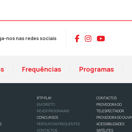
Aceder ao Face
Aceder ao I
Aceder 
ga-nos nas redes sociais
os
Frequências
Programas
RTP PLAY
CONTACTOS
EM DIRETO
PROVEDORA DO
REVER PROGRAMAS
TELESPECTADOR
CONCURSOS
PROVEDORA DO OUVI
S
PERGUNTAS FREQUENTES
ACESSIBILIDADES
CONTACTOS
SATÉLITES