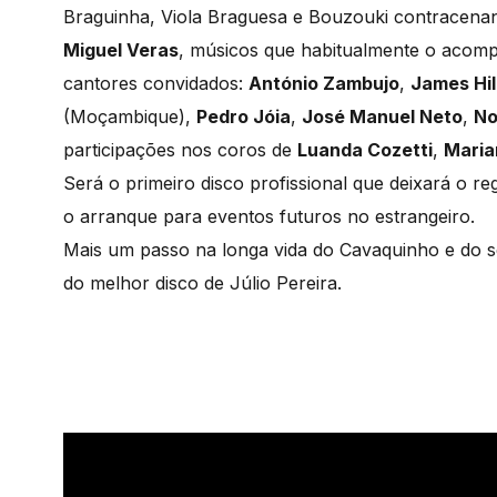
Braguinha, Viola Braguesa e Bouzouki contracenan
Miguel Veras
, músicos que habitualmente o acomp
cantores convidados:
António Zambujo
,
James Hil
(Moçambique),
Pedro Jóia
,
José Manuel Neto
,
No
participações nos coros de
Luanda Cozetti
,
Maria
Será o primeiro disco profissional que deixará o re
o arranque para eventos futuros no estrangeiro.
Mais um passo na longa vida do Cavaquinho e do se
do melhor disco de Júlio Pereira.