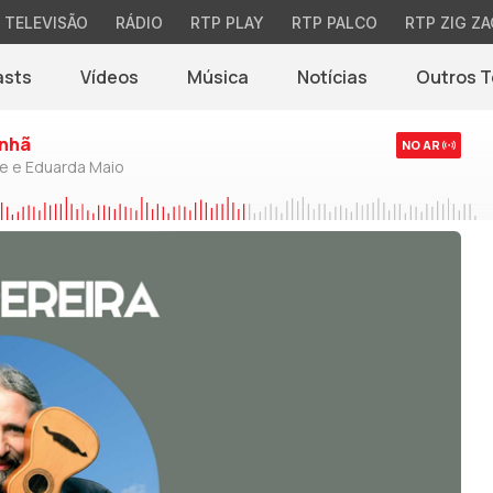
TELEVISÃO
RÁDIO
RTP PLAY
RTP PALCO
RTP ZIG ZA
asts
Vídeos
Música
Notícias
Outros 
(abre em nova jane
nhã
NO AR
de e Eduarda Maio