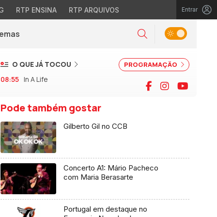
G
RTP ENSINA
RTP ARQUIVOS
Entrar
Alternar tema
Temas
la)
Pesquisar
O QUE JÁ TOCOU
PROGRAMAÇÃO
08:55
In A Life
Facebook
Instagram
YouTu
Pode também gostar
Gilberto Gil no CCB
Concerto A1: Mário Pacheco
com Maria Berasarte
Portugal em destaque no