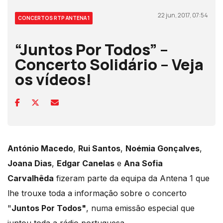
22 jun, 2017, 07:54
CONCERTOS RTP ANTENA 1
“Juntos Por Todos” –
Concerto Solidário – Veja
os vídeos!
António Macedo
,
Rui Santos
,
Noémia Gonçalves
,
Joana Dias
,
Edgar Canelas
e
Ana Sofia
Carvalhêda
fizeram parte da equipa da Antena 1 que
lhe trouxe toda a informação sobre o concerto
"
Juntos Por Todos"
, numa emissão especial que