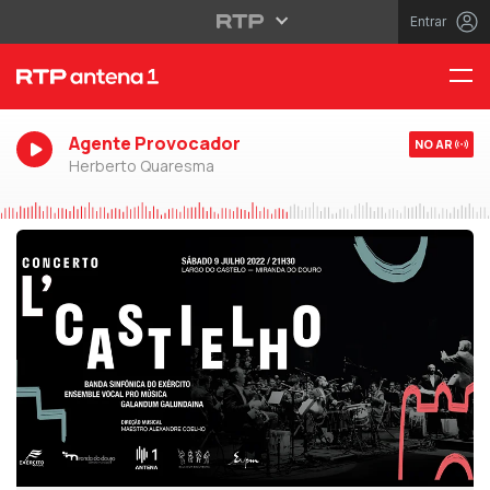
Entrar
Agente Provocador
NO AR
Herberto Quaresma