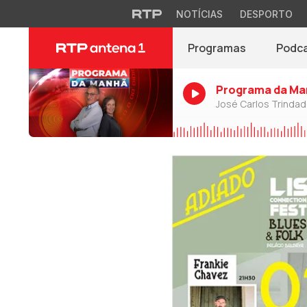
NOTÍCIAS
DESPORTO
Programas
Podc
Programa da Ma
José Carlos Trinda