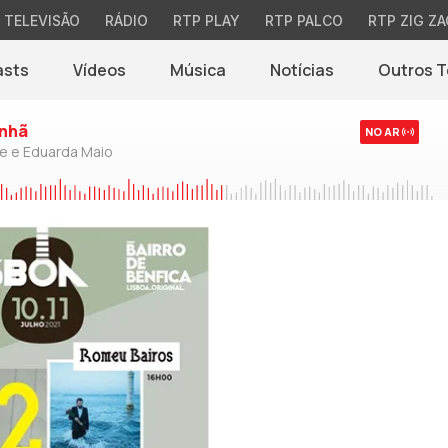
TELEVISÃO
RÁDIO
RTP PLAY
RTP PALCO
RTP ZIG ZA
asts
Vídeos
Música
Notícias
Outros 
(abre em nova jane
nhã
NO AR
de e Eduarda Maio