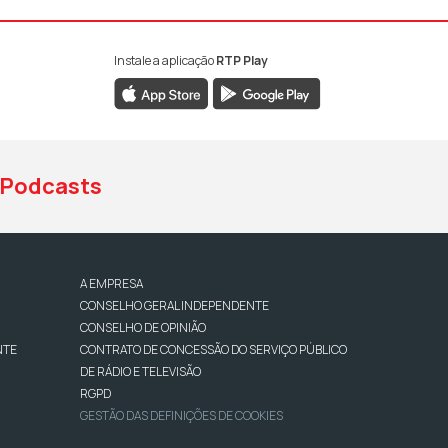
Instale a aplicação
RTP Play
book da RTP Antena 1
nstagram da RTP Antena 1
ao YouTube da RTP Antena 1
Podcasts
A EMPRESA
CONSELHO GERAL INDEPENDENTE
CONSELHO DE OPINIÃO
NTE
CONTRATO DE CONCESSÃO DO SERVIÇO PÚBLICO
DE RÁDIO E TELEVISÃO
RGPD
GESTÃO DAS DEFINIÇÕES DE COOKIES