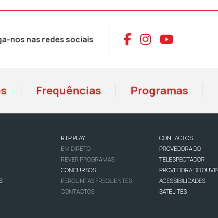
Aceder ao Face
Aceder ao I
Aceder 
ga-nos nas redes sociais
os
Frequências
Programas
RTP PLAY
CONTACTOS
EM DIRETO
PROVEDORA DO
REVER PROGRAMAS
TELESPECTADOR
CONCURSOS
PROVEDORA DO OUVI
S
PERGUNTAS FREQUENTES
ACESSIBILIDADES
CONTACTOS
SATÉLITES