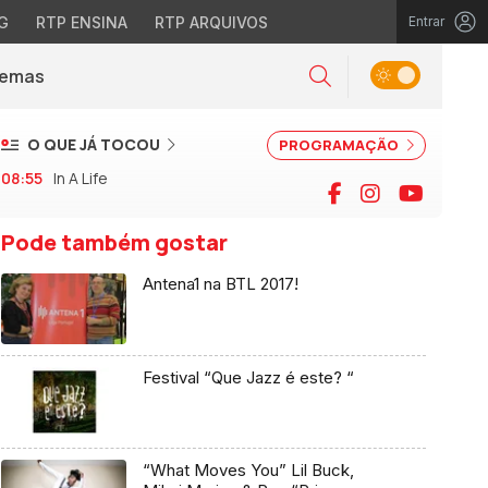
G
RTP ENSINA
RTP ARQUIVOS
Entrar
Alternar tema
Temas
la)
Pesquisar
O QUE JÁ TOCOU
PROGRAMAÇÃO
08:55
In A Life
Facebook
Instagram
YouTu
Pode também gostar
Antena1 na BTL 2017!
Festival “Que Jazz é este? “
“What Moves You” Lil Buck,