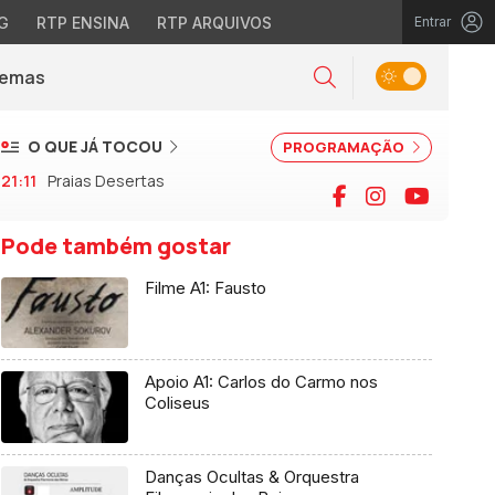
G
RTP ENSINA
RTP ARQUIVOS
Entrar
Alternar tema
Temas
la)
Pesquisar
O QUE JÁ TOCOU
PROGRAMAÇÃO
21:11
Praias Desertas
Facebook
Instagram
YouTu
Pode também gostar
Filme A1: Fausto
Apoio A1: Carlos do Carmo nos
Coliseus
Danças Ocultas & Orquestra