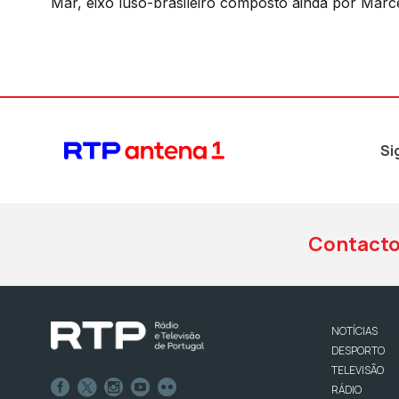
Mar, eixo luso-brasileiro composto ainda por Marc
Si
Contact
NOTÍCIAS
DESPORTO
TELEVISÃO
RÁDIO