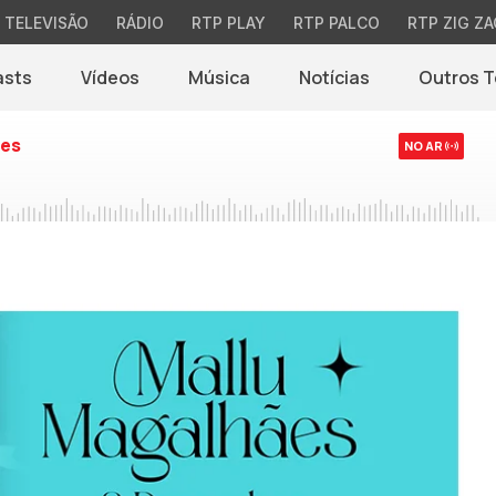
TELEVISÃO
RÁDIO
RTP PLAY
RTP PALCO
RTP ZIG ZA
asts
Vídeos
Música
Notícias
Outros 
(abre em nova jane
es
NO AR