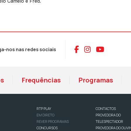
elo Camelo e Fred.
Aceder ao Face
Aceder ao I
Aceder 
ga-nos nas redes sociais
os
Frequências
Programas
RTP PLAY
CONTACTOS
EM DIRETO
PROVEDORA DO
REVER PROGRAMAS
TELESPECTADOR
CONCURSOS
PROVEDORA DO OUVI