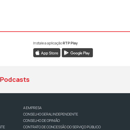
Instale a aplicação
RTP Play
book da RTP Antena 1
nstagram da RTP Antena 1
ao YouTube da RTP Antena 1
Podcasts
A EMPRESA
CONSELHO GERAL INDEPENDENTE
CONSELHO DE OPINIÃO
NTE
CONTRATO DE CONCESSÃO DO SERVIÇO PÚBLICO