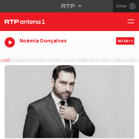
Entrar
Noémia Gonçalves
NO AR