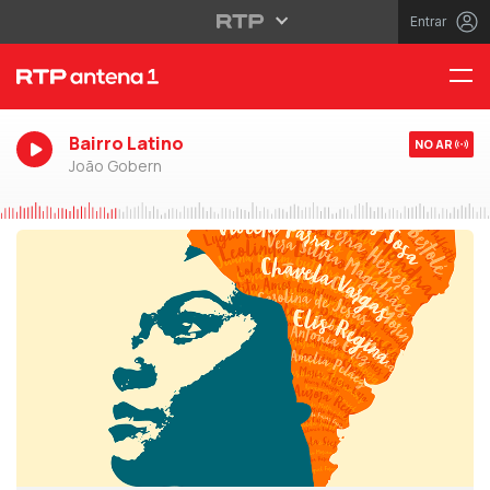
Entrar
Bairro Latino
NO AR
João Gobern