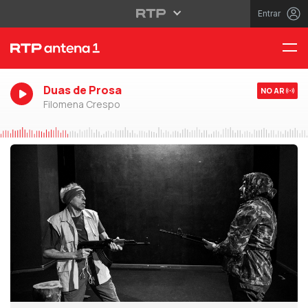
Entrar
Duas de Prosa
NO AR
Filomena Crespo