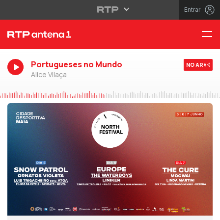
Entrar
Portugueses no Mundo
NO AR
Alice Vilaça