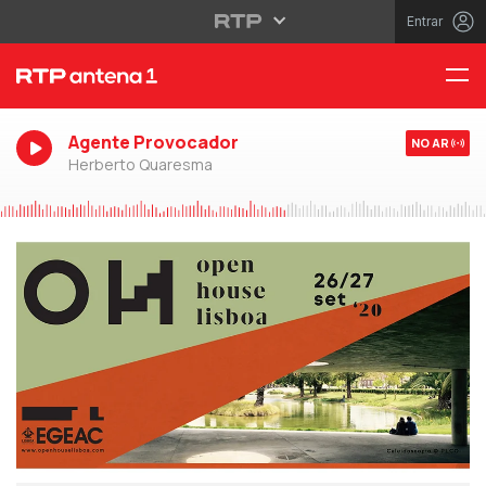
Entrar
Agente Provocador
NO AR
Herberto Quaresma