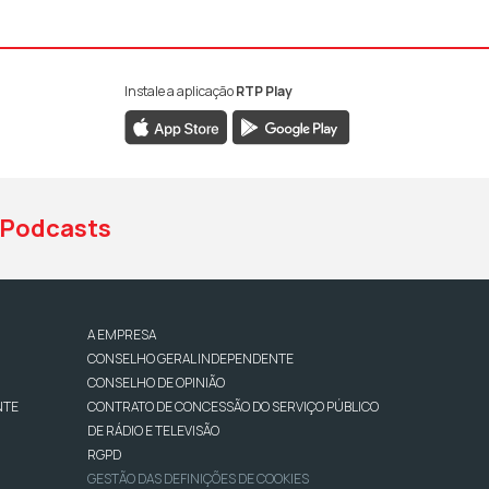
Instale a aplicação
RTP Play
book da RTP Antena 1
nstagram da RTP Antena 1
ao YouTube da RTP Antena 1
Podcasts
A EMPRESA
CONSELHO GERAL INDEPENDENTE
CONSELHO DE OPINIÃO
NTE
CONTRATO DE CONCESSÃO DO SERVIÇO PÚBLICO
DE RÁDIO E TELEVISÃO
RGPD
GESTÃO DAS DEFINIÇÕES DE COOKIES