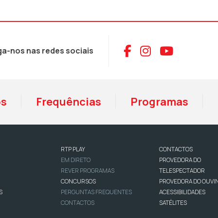
Aceder ao Face
Aceder ao I
Aceder 
ga-nos nas redes sociais
os
Frequências
Programas
RTP PLAY
CONTACTOS
EM DIRETO
PROVEDORA DO
REVER PROGRAMAS
TELESPECTADOR
CONCURSOS
PROVEDORA DO OUVI
S
PERGUNTAS FREQUENTES
ACESSIBILIDADES
CONTACTOS
SATÉLITES