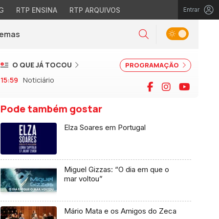
G
RTP ENSINA
RTP ARQUIVOS
Entrar
Alternar tema
Temas
la)
Pesquisar
O QUE JÁ TOCOU
PROGRAMAÇÃO
15:59
Noticiário
Facebook
Instagram
YouTu
Pode também gostar
Elza Soares em Portugal
Miguel Gizzas: “O dia em que o
mar voltou”
Mário Mata e os Amigos do Zeca