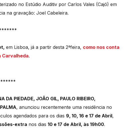
rizado no Estúdio Auditiv por Carlos Vales (Cajó) em
cia na gravação: Joel Cabeleira.
*******
et,
em Lisboa, já a partir desta 2ªfeira,
como nos conta
a Carvalheda
.
*******
A DA PIEDADE, JOÃO GIL, PAULO RIBEIRO,
 PALMA
, anunciou recentemente uma residência no
áculos agendados para os dias
9, 10, 16 e 17 de Abril
,
ssões-extra
nos dias
10 e 17 de Abril, às 19h00
.