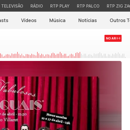
TELEVISÃO
RÁDIO
RTP PLAY
RTP PALCO
RTP ZIG ZA
asts
Vídeos
Música
Notícias
Outros 
(abre em nova jane
NO AR