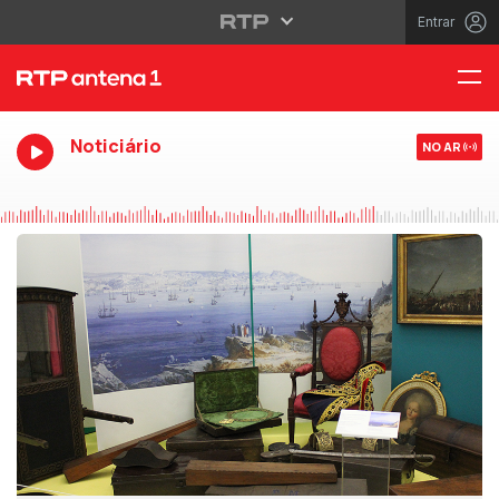
Entrar
Noticiário
NO AR