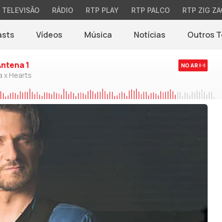
TELEVISÃO
RÁDIO
RTP PLAY
RTP PALCO
RTP ZIG ZA
asts
Vídeos
Música
Notícias
Outros 
(abre em nova jane
Antena 1
NO AR
a x Hearts