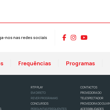
Aceder ao Face
Aceder ao I
Aceder 
ga-nos nas redes sociais
os
Frequências
Programas
RTP PLAY
CONTACTOS
EM DIRETO
PROVEDORA DO
REVER PROGRAMAS
TELESPECTADOR
CONCURSOS
PROVEDORA DO OUVI
S
PERGUNTAS FREQUENTES
ACESSIBILIDADES