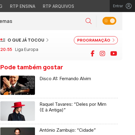
G
RTP ENSINA
RTP ARQUIVOS
Entrar
Alternar tema
Temas
la)
Pesquisar
O QUE JÁ TOCOU
PROGRAMAÇÃO
20:55
Liga Europa
Facebook
Instagram
YouTu
Pode também gostar
Disco A1: Fernando Alvim
Raquel Tavares: “Deles por Mim
(E à Antiga)”
António Zambujo: “Cidade”