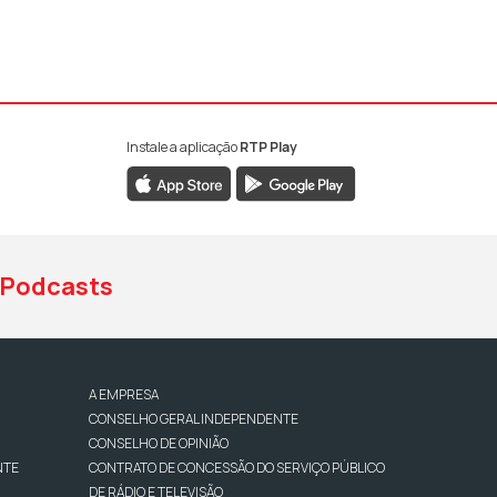
Instale a aplicação
RTP Play
book da RTP Antena 1
nstagram da RTP Antena 1
ao YouTube da RTP Antena 1
Podcasts
A EMPRESA
CONSELHO GERAL INDEPENDENTE
CONSELHO DE OPINIÃO
NTE
CONTRATO DE CONCESSÃO DO SERVIÇO PÚBLICO
DE RÁDIO E TELEVISÃO