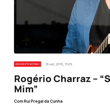
16 set, 2015, 11:05
DISCOS RTP ANTENA 1
Rogério Charraz – “
Mim”
Com Rui Pregal da Cunha