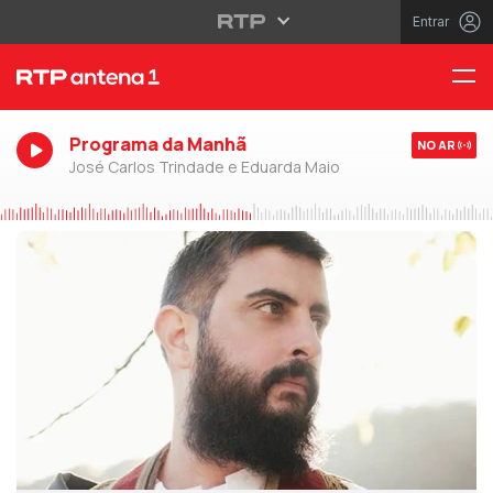
Entrar
Programa da Manhã
NO AR
José Carlos Trindade e Eduarda Maio