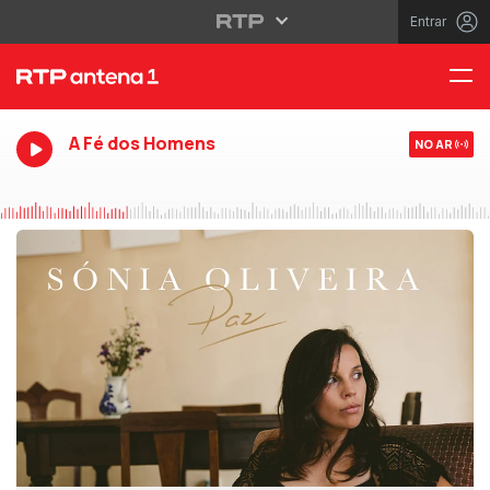
Entrar
A Fé dos Homens
NO AR