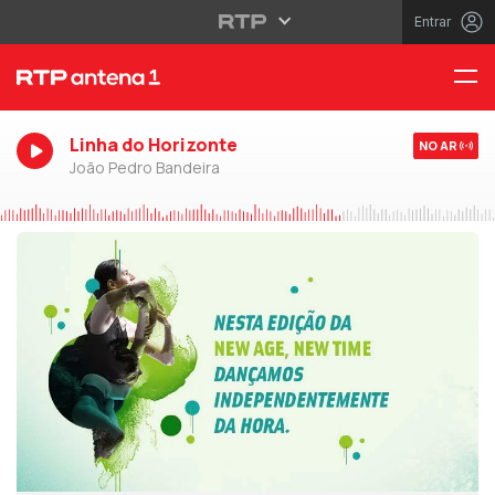
Entrar
Linha do Horizonte
NO AR
João Pedro Bandeira