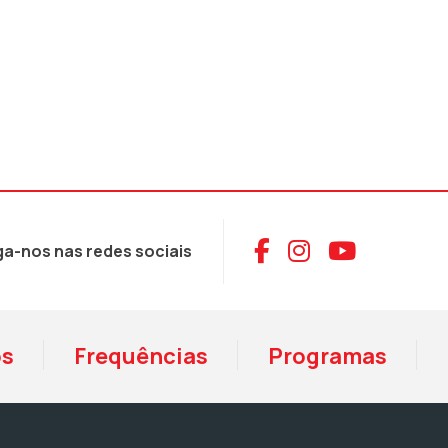
Aceder ao Face
Aceder ao I
Aceder 
ga-nos nas redes sociais
os
Frequências
Programas