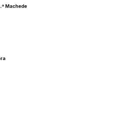
S.ª Machede
ora