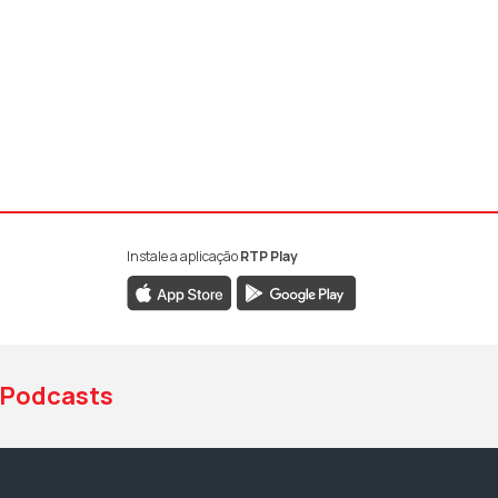
Instale a aplicação
RTP Play
book da RTP Antena 1
nstagram da RTP Antena 1
ao YouTube da RTP Antena 1
Podcasts