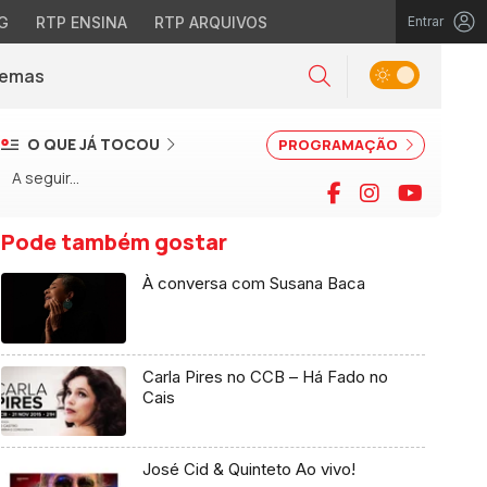
G
RTP ENSINA
RTP ARQUIVOS
Entrar
Alternar tema
Temas
la)
Pesquisar
O QUE JÁ TOCOU
PROGRAMAÇÃO
A seguir...
Facebook
Instagram
YouTu
Pode também gostar
À conversa com Susana Baca
Carla Pires no CCB – Há Fado no
Cais
José Cid & Quinteto Ao vivo!