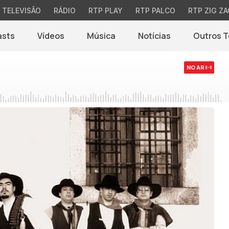
TELEVISÃO
RÁDIO
RTP PLAY
RTP PALCO
RTP ZIG ZA
asts
Vídeos
Música
Notícias
Outros 
(abre em nova jane
NO AR