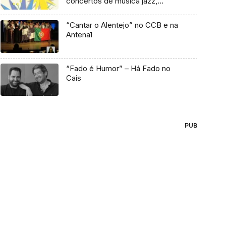
concertos de música jazz,
tradicional e clássica
“Cantar o Alentejo” no CCB e na
Antena1
“Fado é Humor” – Há Fado no
Cais
PUB