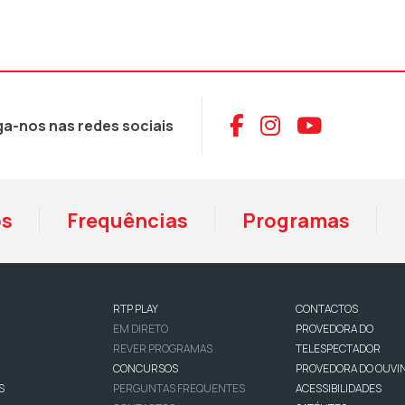
Aceder ao Face
Aceder ao I
Aceder 
ga-nos nas redes sociais
os
Frequências
Programas
RTP PLAY
CONTACTOS
EM DIRETO
PROVEDORA DO
REVER PROGRAMAS
TELESPECTADOR
CONCURSOS
PROVEDORA DO OUVI
S
PERGUNTAS FREQUENTES
ACESSIBILIDADES