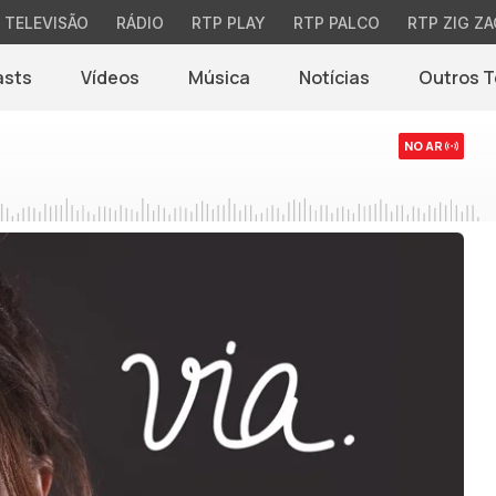
TELEVISÃO
RÁDIO
RTP PLAY
RTP PALCO
RTP ZIG ZA
asts
Vídeos
Música
Notícias
Outros 
(abre em nova jane
NO AR