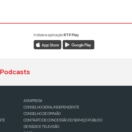
Instale a aplicação
RTP Play
book da RTP Antena 1
nstagram da RTP Antena 1
ao YouTube da RTP Antena 1
Podcasts
A EMPRESA
CONSELHO GERAL INDEPENDENTE
CONSELHO DE OPINIÃO
NTE
CONTRATO DE CONCESSÃO DO SERVIÇO PÚBLICO
DE RÁDIO E TELEVISÃO