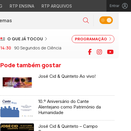
G
RTP ENSINA
RTP ARQUIVOS
Entrar
Alternar tema
Temas
la)
Pesquisar
O QUE JÁ TOCOU
PROGRAMAÇÃO
14:30
90 Segundos de Ciência
Facebook
Instagram
YouTu
Pode também gostar
José Cid & Quinteto Ao vivo!
10.º Aniversário do Cante
Alentejano como Património da
Humanidade
José Cid & Quinteto – Campo