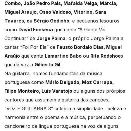
Combo, João Pedro Pais, Mafalda Veiga, Márcia,
Miguel Araujo, Osso Vaidoso, Vitorino, Sara
Tavares, ou Sérgio Godinho
, e pequenos tesouros
como
David Fonseca
que canta “A Gente Vai
Continuar” de
Jorge Palma
, o próprio Jorge Palma a
cantar “Foi Por Ela” de
Fausto Bordalo Dias, Miguel
Araújo
que canta
Lamartine Babo
ou
Rita Redshoe
s
que dá voz a
Gilberto Gil
.
Na guitarra, nomes fundamentais da música
portuguesa como
Mário Delgado, Moz Carrapa,
Filipe Monteiro, Luis Varatojo
ou alguns dos prórpios
cantores que assumem a guitarra das canções.
“VOZ E GUITARRA 3” celebra a simplicidade , beleza e
harmonia entre o poema e a música, perpetuando o
cancioneiro da língua portuguesa na voz de alguns