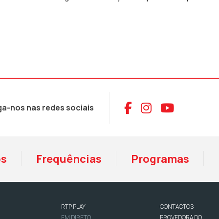
Aceder ao Face
Aceder ao I
Aceder 
ga-nos nas redes sociais
os
Frequências
Programas
RTP PLAY
CONTACTOS
EM DIRETO
PROVEDORA DO