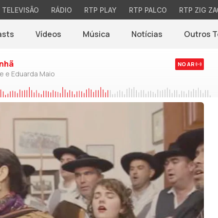
TELEVISÃO
RÁDIO
RTP PLAY
RTP PALCO
RTP ZIG ZA
asts
Vídeos
Música
Notícias
Outros 
(abre em nova jane
nhã
NO AR
de e Eduarda Maio