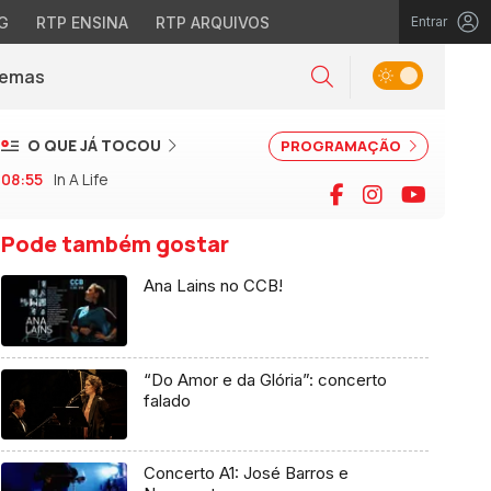
G
RTP ENSINA
RTP ARQUIVOS
Entrar
Alternar tema
Temas
la)
Pesquisar
O QUE JÁ TOCOU
PROGRAMAÇÃO
08:55
In A Life
Facebook
Instagram
YouTu
Pode também gostar
Ana Lains no CCB!
“Do Amor e da Glória”: concerto
falado
Concerto A1: José Barros e