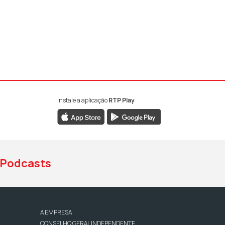
Instale a aplicação
RTP Play
book da RTP Antena 1
nstagram da RTP Antena 1
ao YouTube da RTP Antena 1
Podcasts
A EMPRESA
CONSELHO GERAL INDEPENDENTE