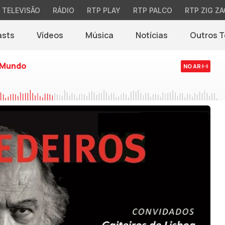
TELEVISÃO
RÁDIO
RTP PLAY
RTP PALCO
RTP ZIG ZA
asts
Vídeos
Música
Notícias
Outros 
(abre em nova jane
 Mundo
NO AR