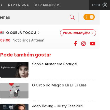
G
RTP ENSINA
RTP ARQUIVOS
Entrar
Alternar tema
Temas
la)
Pesquisar
O QUE JÁ TOCOU
PROGRAMAÇÃO
09:00
Noticiários Antena1
Facebook
Instagram
YouTu
Pode também gostar
Sophie Auster em Portugal
O Circo do Mágico Eli Eli Eli Elias
Joep Beving – Misty Fest 2021