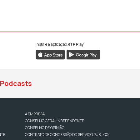
Instale a aplicação
RTP Play
book da RTP Antena 1
nstagram da RTP Antena 1
ao YouTube da RTP Antena 1
Podcasts
A EMPRESA
CONSELHO GERAL INDEPENDENTE
CONSELHO DE OPINIÃO
NTE
CONTRATO DE CONCESSÃO DO SERVIÇO PÚBLICO