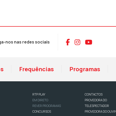
Aceder ao Face
Aceder ao I
Aceder 
ga-nos nas redes sociais
os
Frequências
Programas
RTP PLAY
CONTACTOS
EM DIRETO
PROVEDORA DO
REVER PROGRAMAS
TELESPECTADOR
CONCURSOS
PROVEDORA DO OUVI