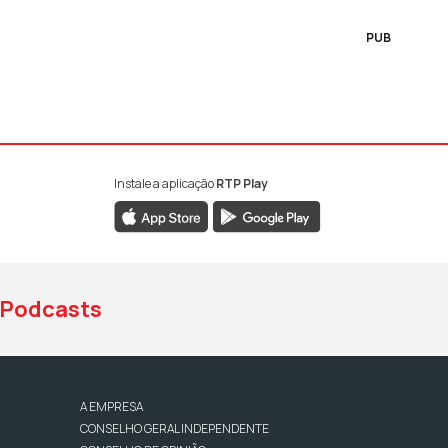
PUB
Instale a aplicação
RTP Play
book da RTP Antena 1
nstagram da RTP Antena 1
ao YouTube da RTP Antena 1
Podcasts
A EMPRESA
CONSELHO GERAL INDEPENDENTE