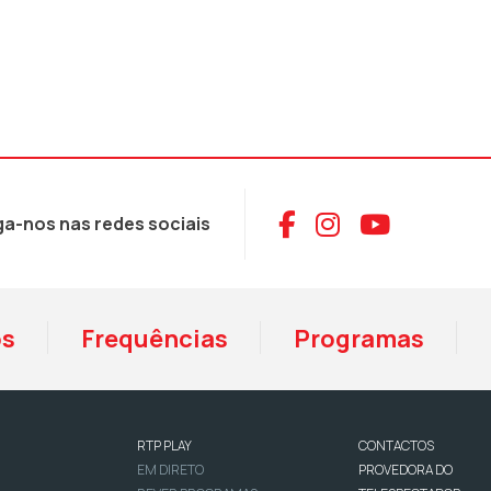
Aceder ao Face
Aceder ao I
Aceder 
ga-nos nas redes sociais
os
Frequências
Programas
RTP PLAY
CONTACTOS
EM DIRETO
PROVEDORA DO