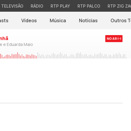
TELEVISÃO
RÁDIO
RTP PLAY
RTP PALCO
RTP ZIG ZA
asts
Vídeos
Música
Notícias
Outros 
(abre em nova jane
nhã
NO AR
de e Eduarda Maio