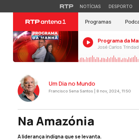
NOTÍCIAS
DESPORTO
Programas
Podc
Programa da Ma
José Carlos Trinda
Um Dia no Mundo
Francisco Sena Santos | 8 nov, 2024, 11:50
Na Amazónia
A liderança indígna que se levanta.