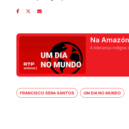
Na Amazón
A liderança indígna 
FRANCISCO SENA SANTOS
UM DIA NO MUNDO