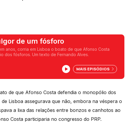
lgor de um fósforo
cem anos, corria em Lisboa o boato de que Afonso Costa
o dos fósforos. Um texto de Fernando Alves.
MAIS EPISÓDIOS
oato de que Afonso Costa defendia o monopólio dos
ário de Lisboa assegurava que não, embora na véspera o
pava a lixa das relações entre bonzos e canhotos ao
nso Costa participaria no congresso do PRP.