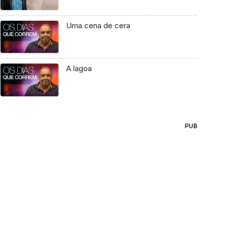
Uma cena de cera
A lagoa
PUB