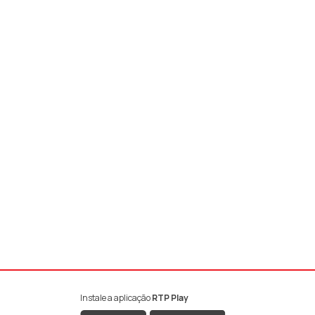
Instale a aplicação
RTP Play
book da RTP Antena 1
nstagram da RTP Antena 1
ao YouTube da RTP Antena 1