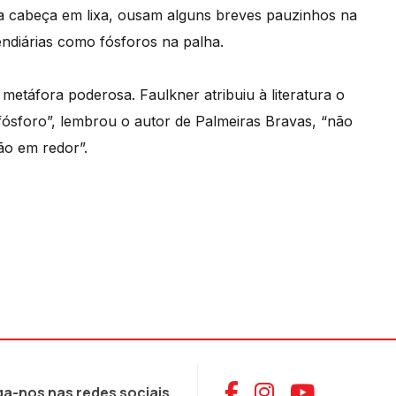
 cabeça em lixa, ousam alguns breves pauzinhos na
ndiárias como fósforos na palha.
metáfora poderosa. Faulkner atribuiu à literatura o
fósforo”, lembrou o autor de Palmeiras Bravas, “não
ão em redor”.
Aceder ao Face
Aceder ao I
Aceder 
ga-nos nas redes sociais