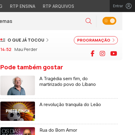
G
RTP ENSINA
RTP ARQUIVOS
Entrar
Alternar tema
Temas
la)
Pesquisar
O QUE JÁ TOCOU
PROGRAMAÇÃO
14:52
Mau Perder
Facebook
Instagram
YouTu
Pode também gostar
A Tragédia sem fim, do
martirizado povo do Líbano
A revolução tranquila do Leão
Rua do Bom Amor