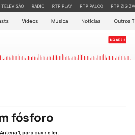
TELEVISÃO
RÁDIO
RTP PLAY
RTP PALCO
RTP ZIG ZA
asts
Vídeos
Música
Notícias
Outros 
(abre em nova jane
NO AR
um fósforo
ntena 1, para ouvir e ler.