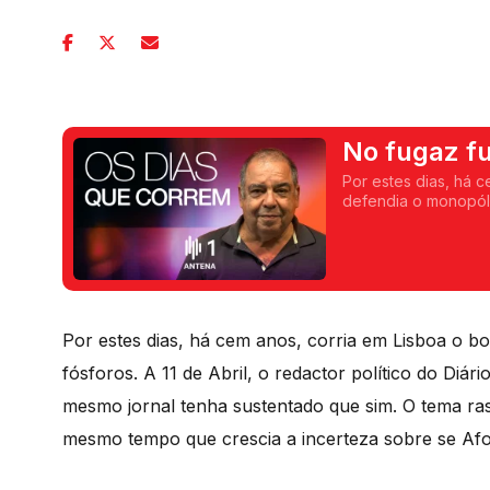
No fugaz fu
Por estes dias, há 
defendia o monopóli
Por estes dias, há cem anos, corria em Lisboa o b
fósforos. A 11 de Abril, o redactor político do Di
mesmo jornal tenha sustentado que sim. O tema ras
mesmo tempo que crescia a incerteza sobre se Afo