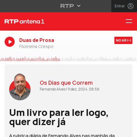
Entrar
Duas de Prosa
NO AR
Filomena Crespo
Os Dias que Correm
Fernando Alves | 11 dez, 2024, 08:58
Um livro para ler logo,
quer dizer já
A rubrica diária de Fernando Alves nas manhãs da