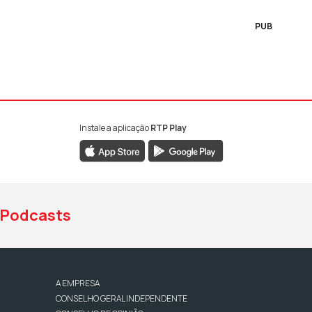
PUB
Instale a aplicação
RTP Play
book da RTP Antena 1
nstagram da RTP Antena 1
ao YouTube da RTP Antena 1
Podcasts
A EMPRESA
CONSELHO GERAL INDEPENDENTE