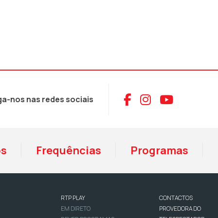
Aceder ao Face
Aceder ao I
Aceder 
ga-nos nas redes sociais
os
Frequências
Programas
RTP PLAY
CONTACTOS
EM DIRETO
PROVEDORA DO