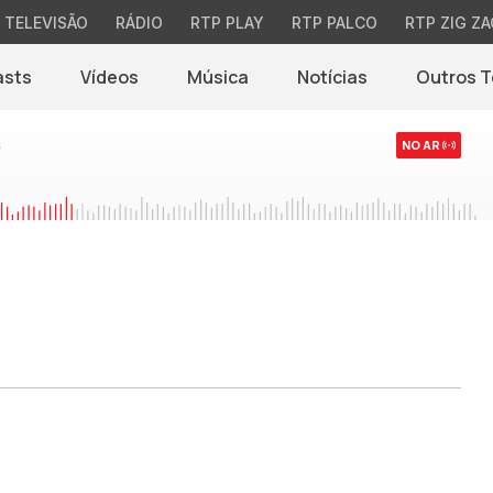
TELEVISÃO
RÁDIO
RTP PLAY
RTP PALCO
RTP ZIG ZA
asts
Vídeos
Música
Notícias
Outros 
(abre em nova jane
s
NO AR