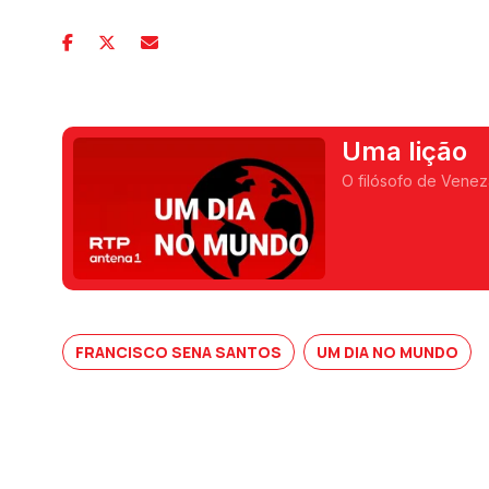
Uma lição
O filósofo de Venez
FRANCISCO SENA SANTOS
UM DIA NO MUNDO