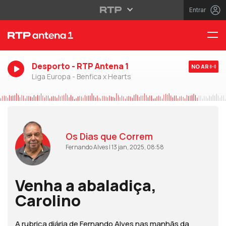
Entrar
Desporto - RTP Antena 1
NO AR
Liga Europa - Benfica x Hearts
Os Dias que Correm
Fernando Alves | 13 jan, 2025, 08:58
Venha a abaladiça,
Carolino
A rubrica diária de Fernando Alves nas manhãs da