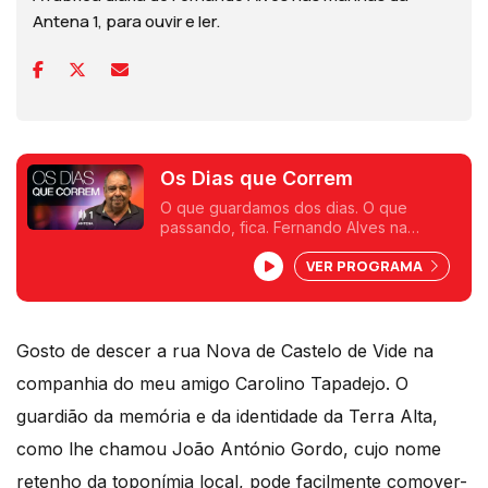
Antena 1, para ouvir e ler.
Os Dias que Correm
O que guardamos dos dias. O que
passando, fica. Fernando Alves na
Antena 1.
VER PROGRAMA
Gosto de descer a rua Nova de Castelo de Vide na
companhia do meu amigo Carolino Tapadejo. O
guardião da memória e da identidade da Terra Alta,
como lhe chamou João António Gordo, cujo nome
retenho da toponímia local, pode facilmente comover-