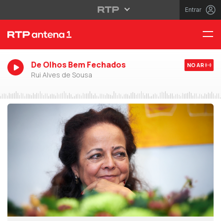
Entrar
De Olhos Bem Fechados
NO AR
Rui Alves de Sousa