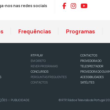
Aceder ao Face
Aceder ao I
Aceder 
ga-nos nas redes sociais
os
Frequências
Programas
RTP PLAY
CONTACTOS
EM DIRETO
PROVEDORA DO
REVER PROGRAMAS
TELESPECTADOR
CONCURSOS
PROVEDORA DO OUVI
S
PERGUNTAS FREQUENTES
ACESSIBILIDADES
CONTACTOS
SATÉLITES
IÇÕES
PUBLICIDADE
© RTP, Rádio e Televisão de Portugal 2
|