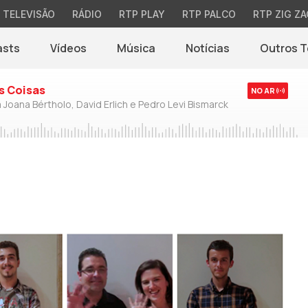
TELEVISÃO
RÁDIO
RTP PLAY
RTP PALCO
RTP ZIG ZA
asts
Vídeos
Música
Notícias
Outros 
(abre em nova jane
s Coisas
NO AR
 Joana Bértholo, David Erlich e Pedro Levi Bismarck