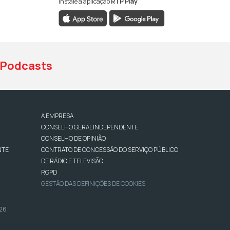
Instale a aplicação
RTP Play
book da RTP Antena 1
nstagram da RTP Antena 1
ao YouTube da RTP Antena 1
Podcasts
A EMPRESA
CONSELHO GERAL INDEPENDENTE
CONSELHO DE OPINIÃO
NTE
CONTRATO DE CONCESSÃO DO SERVIÇO PÚBLICO
DE RÁDIO E TELEVISÃO
RGPD
GESTÃO DAS DEFINIÇÕES DE COOKIES
026