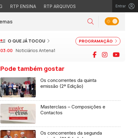
G
RTP ENSINA
RTP ARQUIVOS
Entrar
Alternar tema
Temas
la)
Pesquisar
O QUE JÁ TOCOU
PROGRAMAÇÃO
03:00
Noticiários Antena1
Facebook
Instagram
YouTu
Pode também gostar
Os concorrentes da quinta
emissão (2ª Edição)
Masterclass – Composições e
Contactos
Os concorrentes da segunda