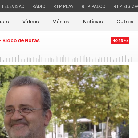
TELEVISÃO
RÁDIO
RTP PLAY
RTP PALCO
RTP ZIG ZA
asts
Vídeos
Música
Notícias
Outros 
(abre em nova jane
- Bloco de Notas
NO AR