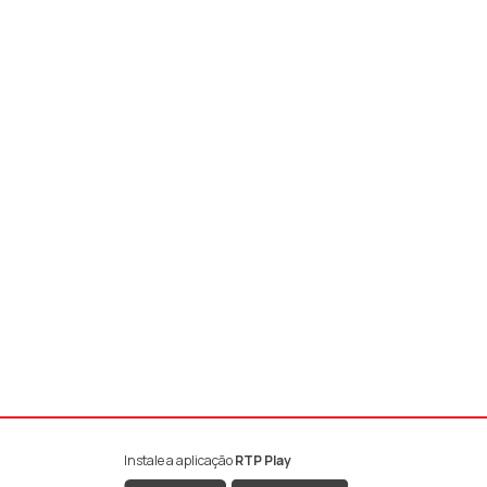
Instale a aplicação
RTP Play
book da RTP Antena 1
nstagram da RTP Antena 1
ao YouTube da RTP Antena 1