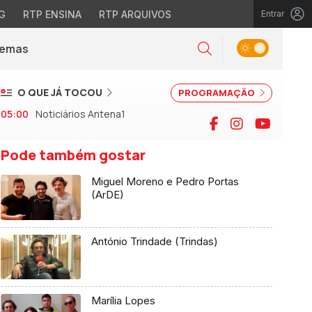
G
RTP ENSINA
RTP ARQUIVOS
Entrar
Alternar tema
Temas
la)
Pesquisar
O QUE JÁ TOCOU
PROGRAMAÇÃO
05:00
Noticiários Antena1
Facebook
Instagram
YouTu
Pode também gostar
Miguel Moreno e Pedro Portas
(ArDE)
António Trindade (Trindas)
Marília Lopes