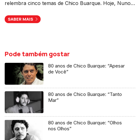
relembra cinco temas de Chico Buarque. Hoje, Nuno
Galopim escreve sobre "Tanto Mar": proibida no
Brasil, inicialmente editada com letra apenas num
SABER MAIS
single português, juntou-se em 1975 ao “Fado
Tropical” de 73, acrescentando assim mais um
episódio da obra do músico no qual centrou atenções
em Portugal.
Pode também gostar
80 anos de Chico Buarque: “Apesar
de Você”
80 anos de Chico Buarque: “Tanto
Mar”
80 anos de Chico Buarque: “Olhos
nos Olhos”