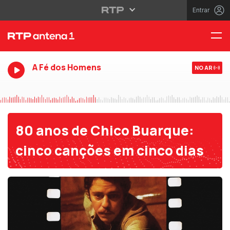
Entrar
A Fé dos Homens
NO AR
80 anos de Chico Buarque:
cinco canções em cinco dias