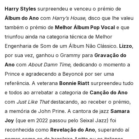
Harry Styles
surpreendeu e venceu o prémio de
Álbum do Ano
com
Harry’s House
, disco que lhe valeu
também o prémio de
Melhor Álbum Pop Vocal
e que
triunfou ainda na categoria técnica de Melhor
Engenharia de Som de um Álbum Não Clássico.
Lizzo
,
por sua vez, ganhou o Grammy para
Gravação do
Ano
com
About Damn Time
, dedicando o momento a
Prince e agradecendo a Beyoncé por ser uma
referência. A veterana
Bonnie Riatt
surpreendeu tudo
e todos ao arrebatar a categoria de
Canção do Ano
com
Just Like That
destacando, ao receber o prémio,
a memória de John Prine. A cantora de jazz
Samara
Joy
(que em 2022 passou pelo Seixal Jazz) foi
reconhecida como
Revelação do Ano
, superando aí
nomes como os da brasileira Anitta ou os italianos