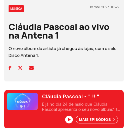
18 mai, 2023, 10:42
MÚSICA
Cláudia Pascoal ao vivo
na Antena 1
O novo álbum da artista já chegou às lojas, com o selo
Disco Antena 1.
Cláudia Pascoal - " !! "
É já no dia 24 de maio que Cláudia
Pascoal apresenta o seu novo álbum:" !!
"- Hoje esteve em direto com Mónica
MAIS EPISÓDIOS
Mendes para tocar em exclusivo o tema
" Lugar 1 " e conversar sobre este no