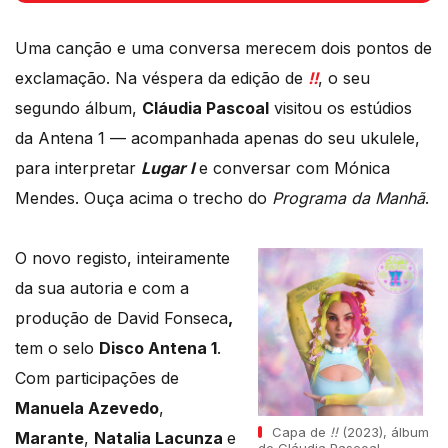
disco.
Uma canção e uma conversa merecem dois pontos de
exclamação. Na véspera da edição de
!!
, o seu
segundo álbum,
Cláudia Pascoal
visitou os estúdios
da Antena 1 — acompanhada apenas do seu ukulele,
para interpretar
Lugar I
e conversar com Mónica
Mendes. Ouça acima o trecho do
Programa da Manhã
.
O novo registo, inteiramente
da sua autoria e com a
produção de David Fonseca
,
tem o selo
Disco Antena 1
.
Com participações de
Manuela Azevedo
,
Capa de
!!
(2023), álbum
Marante
,
Natalia Lacunza
e
de Cláudia Pascoal.