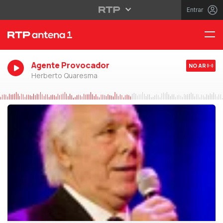
Entrar
Agente Provocador
NO AR
Herberto Quaresma