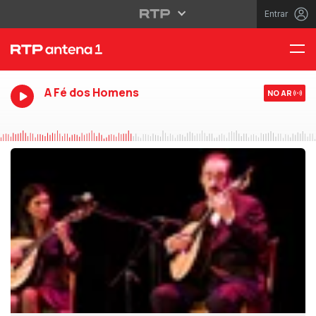
Entrar
A Fé dos Homens
NO AR