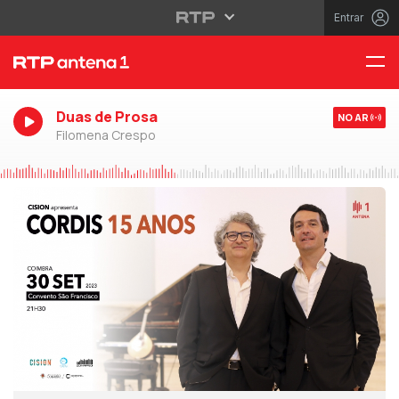
Entrar
Duas de Prosa
NO AR
Filomena Crespo