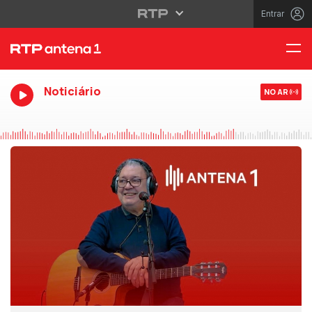
Entrar
Noticiário
NO AR