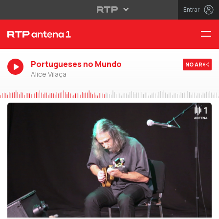
Entrar
Portugueses no Mundo
NO AR
Alice Vilaça