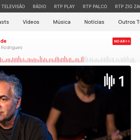
TELEVISÃO
RÁDIO
RTP PLAY
RTP PALCO
RTP ZIG ZA
asts
Vídeos
Música
Notícias
Outros 
(abre em nova jane
rde
NO AR
o Rodrigues