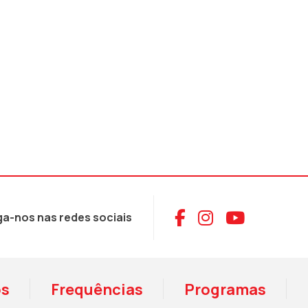
Aceder ao Face
Aceder ao I
Aceder 
ga-nos nas redes sociais
os
Frequências
Programas