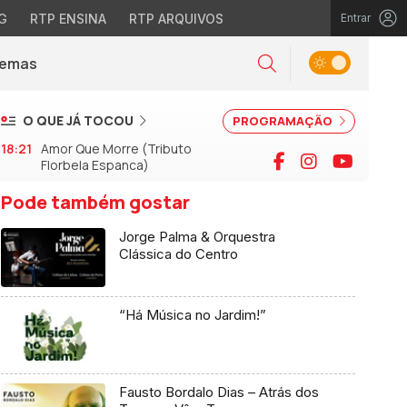
G
RTP ENSINA
RTP ARQUIVOS
Entrar
Alternar tema
Temas
la)
Pesquisar
O QUE JÁ TOCOU
PROGRAMAÇÃO
18:21
Amor Que Morre (Tributo
Facebook
Instagram
YouTu
Florbela Espanca)
Pode também gostar
Jorge Palma & Orquestra
Clássica do Centro
“Há Música no Jardim!”
Fausto Bordalo Dias – Atrás dos