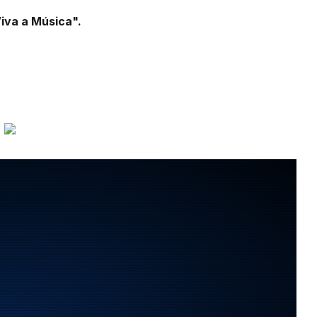
iva a Música"
.