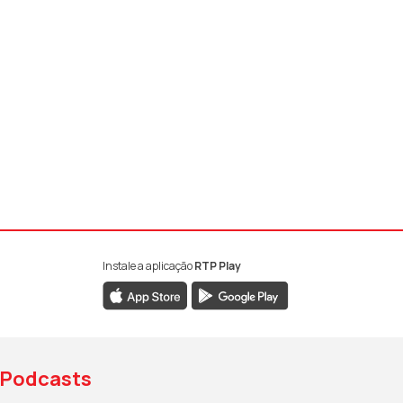
Instale a aplicação
RTP Play
book da RTP Antena 1
nstagram da RTP Antena 1
ao YouTube da RTP Antena 1
Podcasts