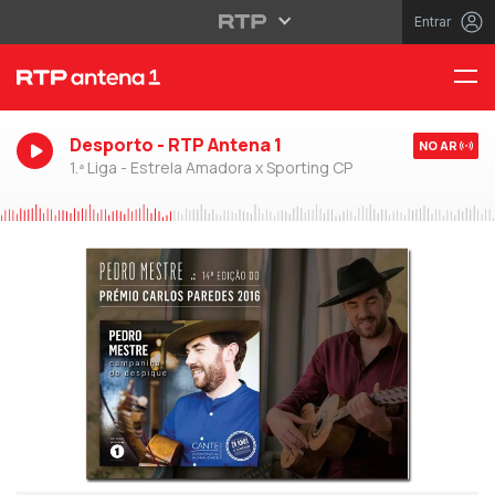
Entrar
Desporto - RTP Antena 1
NO AR
1.ª Liga - Estrela Amadora x Sporting CP