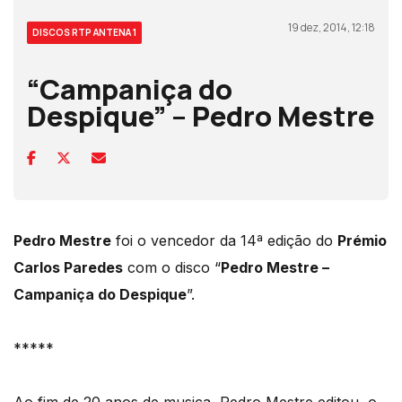
19 dez, 2014, 12:18
DISCOS RTP ANTENA 1
“Campaniça do
Despique” – Pedro Mestre
Pedro Mestre
foi o vencedor da 14ª edição do
Prémio
Carlos Paredes
com o disco “
Pedro Mestre –
Campaniça do Despique
”.
*****