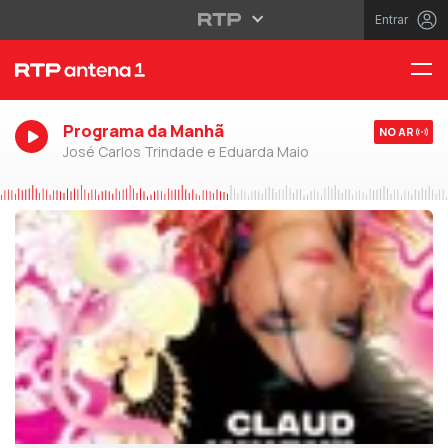
Entrar
Programa da Manhã
NO AR
José Carlos Trindade e Eduarda Maio