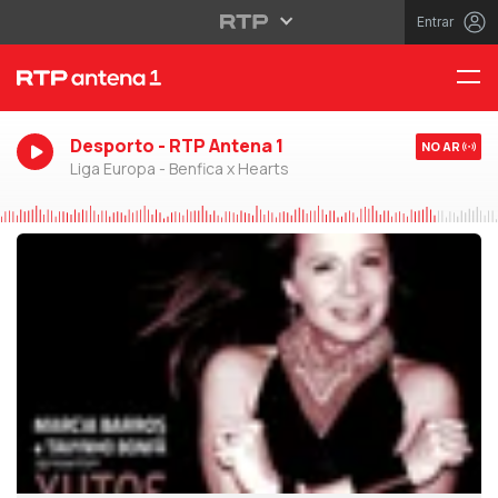
Entrar
Desporto - RTP Antena 1
NO AR
Liga Europa - Benfica x Hearts