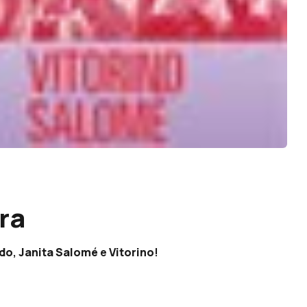
ra
ndo
,
Janita Salomé
e
Vitorino
!