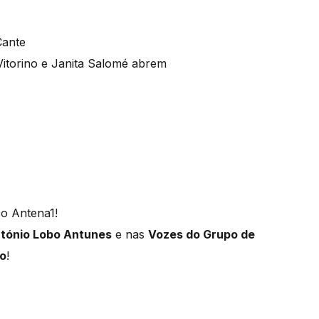
Cante
Vitorino e Janita Salomé abrem
co Antena1!
tónio Lobo Antunes
e nas
Vozes do Grupo de
no
!