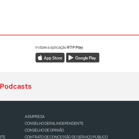
Instale a aplicação
RTP Play
book da RTP Antena 1
nstagram da RTP Antena 1
ao YouTube da RTP Antena 1
Podcasts
A EMPRESA
CONSELHO GERAL INDEPENDENTE
CONSELHO DE OPINIÃO
NTE
CONTRATO DE CONCESSÃO DO SERVIÇO PÚBLICO