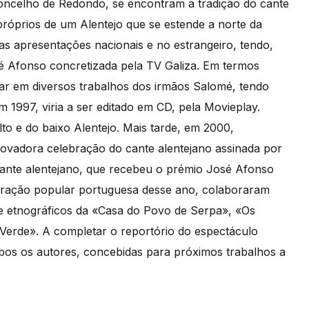
concelho de Redondo, se encontram a tradição do cante
próprios de um Alentejo que se estende a norte da
s apresentações nacionais e no estrangeiro, tendo,
Afonso concretizada pela TV Galiza. Em termos
par em diversos trabalhos dos irmãos Salomé, tendo
 1997, viria a ser editado em CD, pela Movieplay.
to e do baixo Alentejo. Mais tarde, em 2000,
novadora celebração do cante alentejano assinada por
ante alentejano, que recebeu o prémio José Afonso
piração popular portuguesa desse ano, colaboraram
s e etnográficos da «Casa do Povo de Serpa», «Os
erde». A completar o reportório do espectáculo
bos os autores, concebidas para próximos trabalhos a