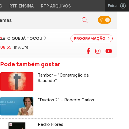
G
RTP ENSINA
RTP ARQUIVOS
Entrar
Alternar tema
Temas
la)
Pesquisar
O QUE JÁ TOCOU
PROGRAMAÇÃO
08:55
In A Life
Facebook
Instagram
YouTu
Pode também gostar
Tambor – “Construção da
Saudade”
“Duetos 2” – Roberto Carlos
Pedro Flores