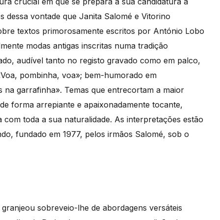
ura crucial em que se prepara a sua candidatura a
s dessa vontade que Janita Salomé e Vitorino
obre textos primorosamente escritos por António Lobo
ente modas antigas inscritas numa tradição
ado, audível tanto no registo gravado como em palco,
 e «Voa, pombinha, voa»; bem-humorado em
s na garrafinha». Temas que entrecortam a maior
de forma arrepiante e apaixonadamente tocante,
 com toda a sua naturalidade. As interpretações estão
do, fundado em 1977, pelos irmãos Salomé, sob o
 granjeou sobreveio-lhe de abordagens versáteis