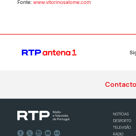
Fonte:
www.vitorinosalome.com
Si
Contact
NOTÍCIAS
DESPORTO
TELEVISÃO
RÁDIO