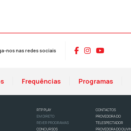
Aceder ao Face
Aceder ao I
Aceder 
ga-nos nas redes sociais
os
Frequências
Programas
RTP PLAY
CONTACTOS
EM DIRETO
PROVEDORA DO
REVER PROGRAMAS
TELESPECTADOR
CONCURSOS
PROVEDORA DO OUVI