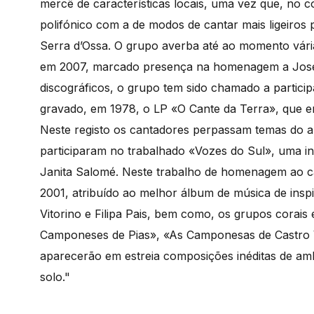
mercê de características locais, uma vez que, no 
polifónico com a de modos de cantar mais ligeiros 
Serra d’Ossa. O grupo averba até ao momento vária
em 2007, marcado presença na homenagem a José 
discográficos, o grupo tem sido chamado a partici
gravado, em 1978, o LP «O Cante da Terra», que em
Neste registo os cantadores perpassam temas do al
participaram no trabalhado «Vozes do Sul», uma i
Janita Salomé. Neste trabalho de homenagem ao c
2001, atribuído ao melhor álbum de música de ins
Vitorino e Filipa Pais, bem como, os grupos corai
Camponeses de Pias», «As Camponesas de Castro V
aparecerão em estreia composições inéditas de am
solo."