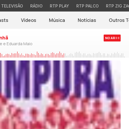
TELEVISÃO
RÁDIO
RTP PLAY
RTP PALCO
RTP ZIG ZA
asts
Vídeos
Música
Notícias
Outros 
(abre em nova jane
nhã
NO AR
de e Eduarda Maio