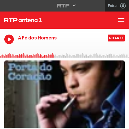
Entrar
A Fé dos Homens
NO AR