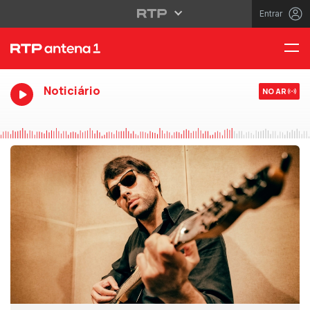
Entrar
Noticiário
NO AR