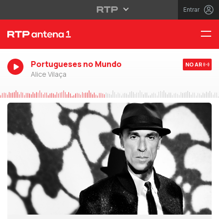
Entrar
Portugueses no Mundo
NO AR
Alice Vilaça