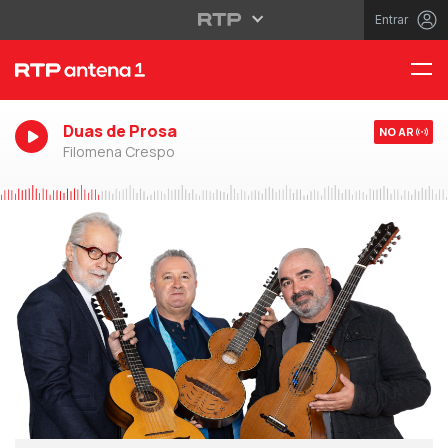
Entrar
Duas de Prosa
NO AR
Filomena Crespo