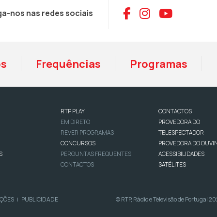
Aceder ao Face
Aceder ao I
Aceder 
ga-nos nas redes sociais
os
Frequências
Programas
RTP PLAY
CONTACTOS
EM DIRETO
PROVEDORA DO
REVER PROGRAMAS
TELESPECTADOR
CONCURSOS
PROVEDORA DO OUVI
S
PERGUNTAS FREQUENTES
ACESSIBILIDADES
CONTACTOS
SATÉLITES
IÇÕES
PUBLICIDADE
© RTP, Rádio e Televisão de Portugal 2
|