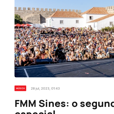
28 jul, 2023, 01:43
MÚSICA
FMM Sines: o segun
especial