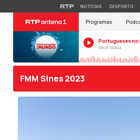
NOTÍCIAS
DESPORTO
Programas
Podc
Portugueses no
Alice Vilaça
FMM Sines 2023