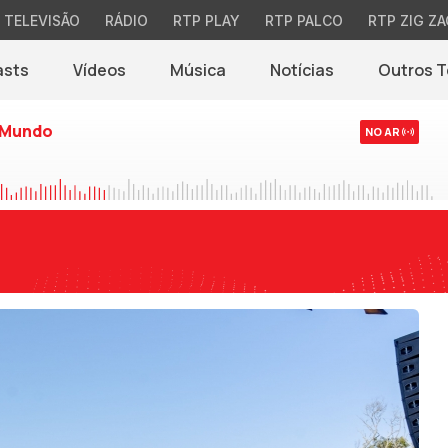
TELEVISÃO
RÁDIO
RTP PLAY
RTP PALCO
RTP ZIG ZA
asts
Vídeos
Música
Notícias
Outros 
(abre em nova jane
 Mundo
NO AR