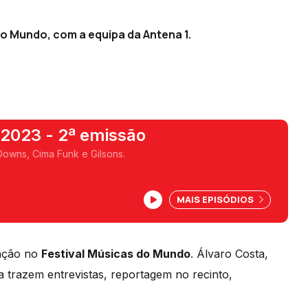
do Mundo, com a equipa da Antena 1.
2023 - 2ª emissão
Downs, Cima Funk e Gilsons.
MAIS EPISÓDIOS
 ação no
Festival Músicas do Mundo
. Álvaro Costa,
trazem entrevistas, reportagem no recinto,