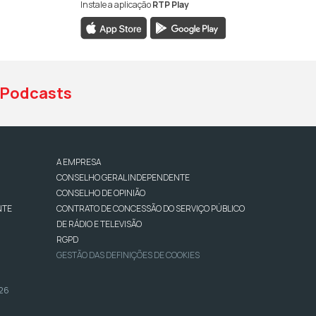
Instale a aplicação
RTP Play
book da RTP Antena 1
nstagram da RTP Antena 1
ao YouTube da RTP Antena 1
Podcasts
A EMPRESA
CONSELHO GERAL INDEPENDENTE
CONSELHO DE OPINIÃO
NTE
CONTRATO DE CONCESSÃO DO SERVIÇO PÚBLICO
DE RÁDIO E TELEVISÃO
RGPD
GESTÃO DAS DEFINIÇÕES DE COOKIES
026