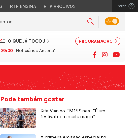
G
RTP ENSINA
RTP ARQUIVOS
Entrar
Alternar tema
Temas
la)
Pesquisar
O QUE JÁ TOCOU
PROGRAMAÇÃO
09:00
Noticiários Antena1
Facebook
Instagram
YouTu
Pode também gostar
Rita Vian no FMM Sines: “É um
festival com muita magia”
A primeira emissão especial no