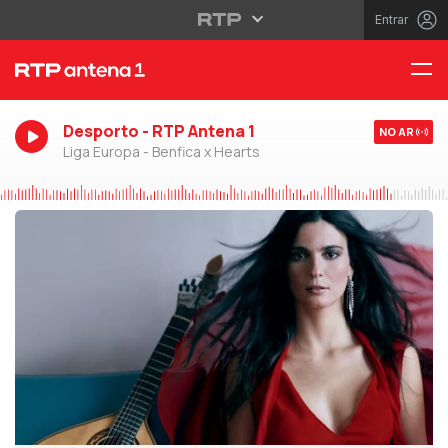
Entrar
Desporto - RTP Antena 1
NO AR
Liga Europa - Benfica x Hearts