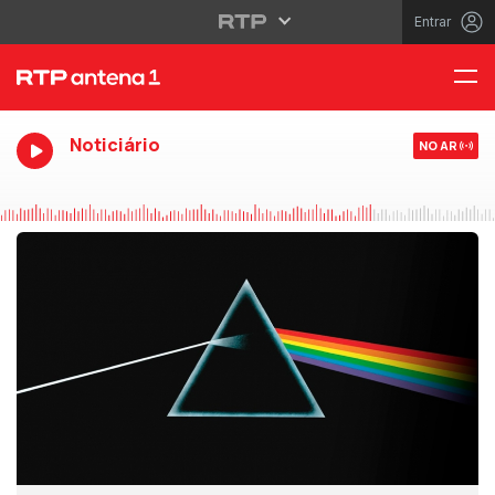
Entrar
Noticiário
NO AR