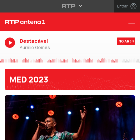
Entrar
Destacável
NO AR
Aurélio Gomes
MED 2023